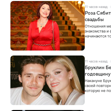
11 часов назад
Роза Сябит
свадьбы
Отношения ме
знакомства и 
начинаются то
многого,
11 часов назад
Бруклин Бе
годовщину
Накануне Бру
своей повтор
которую не по
считает это