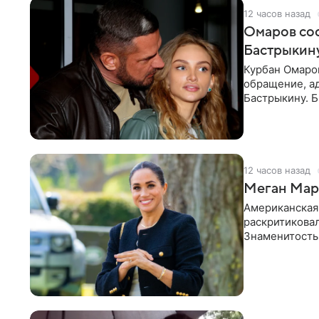
12 часов назад
Омаров соо
Бастрыкину
Курбан Омаро
обращение, а
Бастрыкину. 
в личном блог
12 часов назад
Меган Марк
Американская
раскритикова
Знаменитость
Сассекской, п