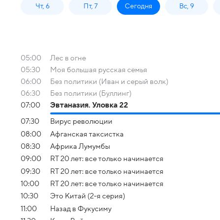
Чт, 6
Пт, 7
Сегодня
Вс, 9
05:00
Лес в огне
05:30
Моя большая русская семья
06:00
Без политики (Иван и серый волк)
06:30
Без политики (Буллинг)
07:00
Эвтаназия. Уловка 22
07:30
Вирус революции
08:00
Афганская таксистка
08:30
Африка Лумумбы
09:00
RT 20 лет: все только начинается
09:30
RT 20 лет: все только начинается
10:00
RT 20 лет: все только начинается
10:30
Это Китай (2-я серия)
11:00
Назад в Фукусиму