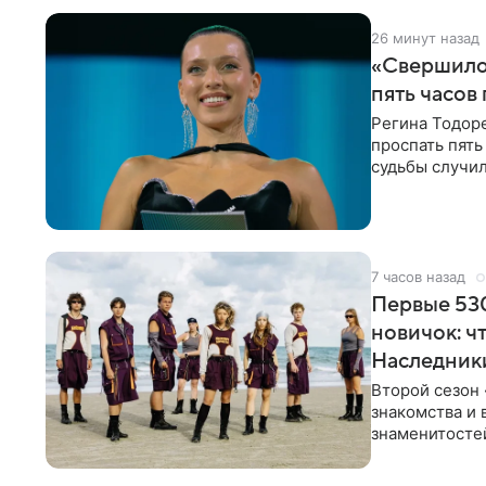
26 минут назад
«Свершилос
пять часов
Регина Тодоре
проспать пять
судьбы случил
ребенком. Ар
7 часов назад
Первые 530
новичок: ч
Наследник
Второй сезон 
знакомства и 
знаменитостей
несколько дне