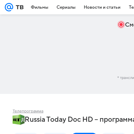
Фильмы
Сериалы
Новости и статьи
Те
См
* трансл
Телепрограмма
Russia Today Doc HD – программ