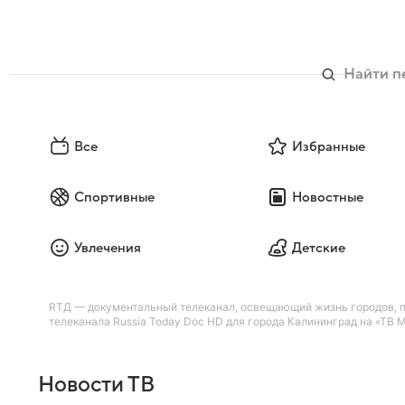
Все
Избранные
Спортивные
Новостные
Увлечения
Детские
RTД — документальный телеканал, освещающий жизнь городов, пр
телеканала Russia Today Doc HD для города Калининград на «ТВ Ma
Новости ТВ