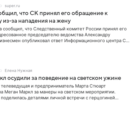
super.ru
бщил, что СК принял его обращение к
 из-за нападения на жену
в сообщил, что Следственный комитет России принял его
дресованное председателю ведомства Александру
Бизнесмен опубликовал ответ Информационного центра СК
е. В
Елена Нужная
л осудили за поведение на светском ужине
 телеведущая и предприниматель Марта Стюарт
ла Меган Маркл за манеры на светском мероприятии.
 поделилась деталями личной встречи с герцогиней
ишет PageSix. По