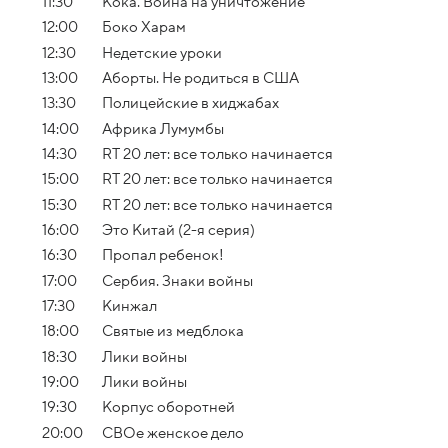
11:30
Кока. Война на уничтожение
12:00
Боко Харам
12:30
Недетские уроки
13:00
Аборты. Не родиться в США
13:30
Полицейские в хиджабах
14:00
Африка Лумумбы
14:30
RT 20 лет: все только начинается
15:00
RT 20 лет: все только начинается
15:30
RT 20 лет: все только начинается
16:00
Это Китай (2-я серия)
16:30
Пропал ребенок!
17:00
Сербия. Знаки войны
17:30
Кинжал
18:00
Святые из медблока
18:30
Лики войны
19:00
Лики войны
19:30
Корпус оборотней
20:00
СВОе женское дело