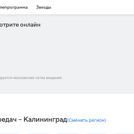
лепрограмма
Звезды
отрите онлайн
ируется московская сетка вещания
редач – Калининград
(
Сменить регион
)