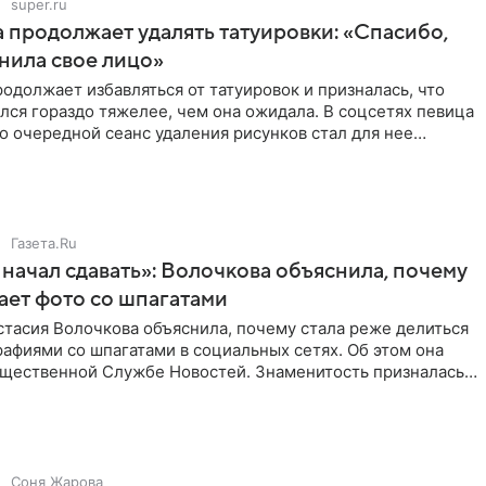
super.ru
 продолжает удалять татуировки: «Спасибо,
анила свое лицо»
одолжает избавляться от татуировок и призналась, что
лся гораздо тяжелее, чем она ожидала. В соцсетях певица
то очередной сеанс удаления рисунков стал для нее
Газета.Ru
начал сдавать»: Волочкова объяснила, почему
ает фото со шпагатами
тасия Волочкова объяснила, почему стала реже делиться
афиями со шпагатами в социальных сетях. Об этом она
бщественной Службе Новостей. Знаменитость призналась,
Соня Жарова