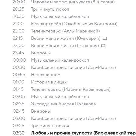
20:00
Человек и эволюция чувств (8-я серия)
20:25
Три минуты покоя
20:30
Музыкальный калейдоскоп
21:00
Ювелиртрейд (С любовью из Костромы)
22:00
Телеинтервью (Аллы Маркиной)
22:15
Верни меня к жизни (10-я серия)
23:00
Верни меня к жизни (11-я серия)
23:45
Вне зоны
00:00
Музыкальный калейдоскоп
00:30
Карибские приключения (Сен-Мартен)
00:55
Непознанное
01:00
История в лицах
01:45
Телеинтервью (Марины Кирьяновой)
02:05
Музыкальный калейдоскоп
02:35
Экспедиция Андрея Полякова
02:45
Вне зоны
03:00
Карибские приключения (Сен-Мартен)
03:25
Три минуты покоя
03:30
Любовь и прочие глупости (Бирюлевский тер