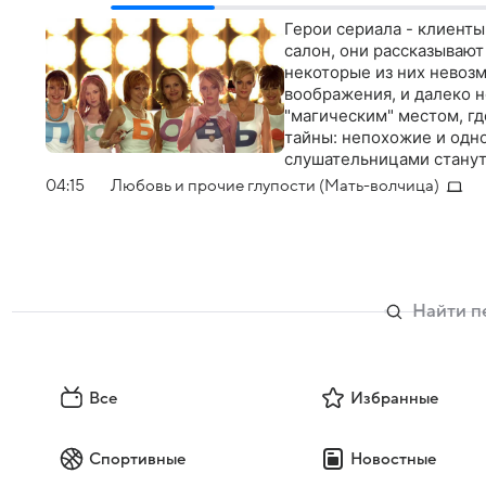
Герои сериала - клиенты
салон, они рассказывают
некоторые из них невоз
воображения, и далеко н
"магическим" местом, г
тайны: непохожие и одн
слушательницами станут 
04:15
Любовь и прочие глупости (Мать-волчица)
Все
Избранные
Спортивные
Новостные