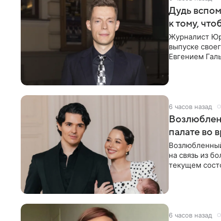
Дудь вспом
к тому, чт
Журналист Юр
выпуске своег
Евгением Гал
бронхиальной
6 часов назад
Возлюблен
палате во 
Возлюбленный
на связь из б
текущем состо
химиотерапии 
6 часов назад