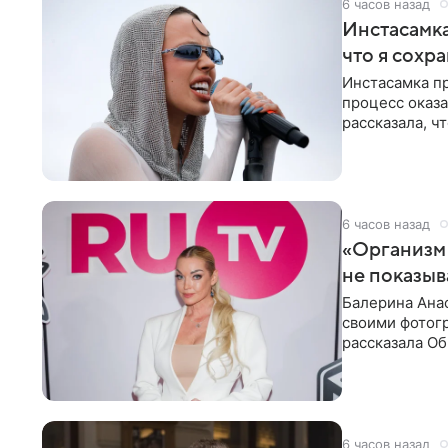
6 часов назад
Инстасамка
что я сохр
Инстасамка пр
процесс оказа
рассказала, ч
«ужасно
6 часов назад
«Организм 
не показыв
Балерина Анас
своими фотогр
рассказала О
что на
6 часов назад