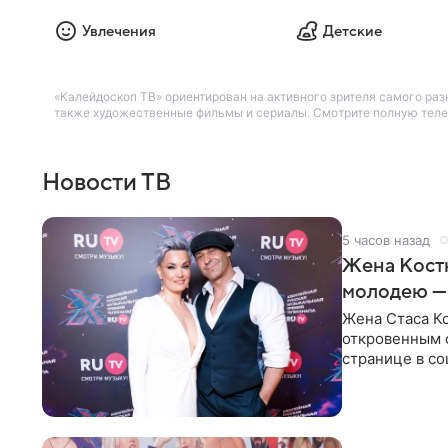
Увлечения
Детские
«Калейдоскоп ТВ» ориентирован на активного зрителя самого разн
также художественные фильмы и сериалы. Смотрите полную телеп
Новости ТВ
5 часов назад
Жена Кост
молодею —
Жена Стаса К
откровенным 
странице в со
время отпуска