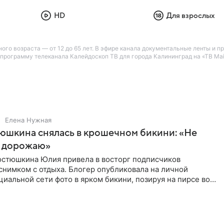
HD
Для взрослых
ого возраста — от 12 до 65 лет. В эфире канала документальные ленты и п
рограмму телеканала Калейдоскоп ТВ для города Калининград на «ТВ Mail
Елена Нужная
юшкина снялась в крошечном бикини: «Не
 дорожаю»
остюшкина Юлия привела в восторг подписчиков
снимком с отдыха. Блогер опубликовала на личной
циальной сети фото в ярком бикини, позируя на пирсе во
 в Турции,