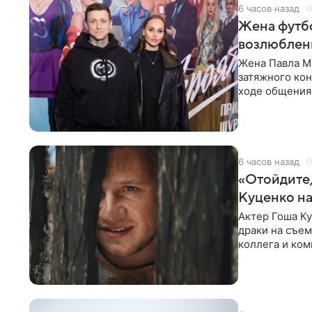
6 часов назад
Жена футбо
возлюбленн
Жена Павла Ма
затяжного ко
ходе общения 
раньше судил 
6 часов назад
«Отойдите,
Куценко на
Актер Гоша Ку
драки на съем
коллега и ком