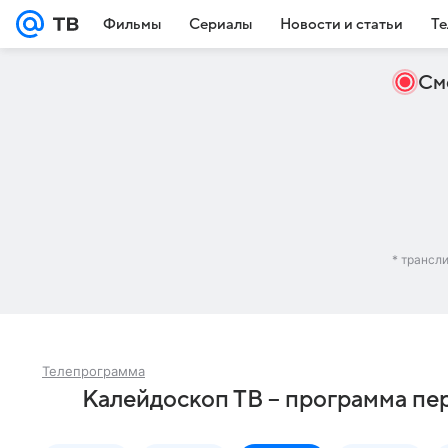
Фильмы
Сериалы
Новости и статьи
Те
См
* трансл
Телепрограмма
Калейдоскоп ТВ – программа пе