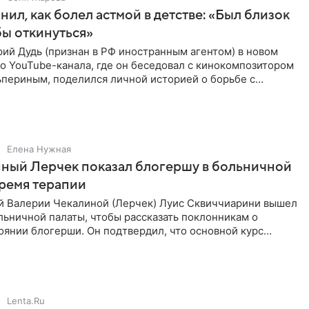
нил, как болел астмой в детстве: «Был близок
обы откинуться»
ий Дудь (признан в РФ иностранным агентом) в новом
о YouTube-канала, где он беседовал с кинокомпозитором
ьпериным, поделился личной историей о борьбе с
 астмой в
Елена Нужная
ный Лерчек показал блогершу в больничной
время терапии
 Валерии Чекалиной (Лерчек) Луис Сквиччиарини вышел
ольничной палаты, чтобы рассказать поклонникам о
янии блогерши. Он подтвердил, что основной курс
позади, но
Lenta.Ru