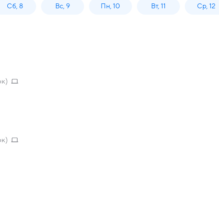
Сб, 8
Вс, 9
Пн, 10
Вт, 11
Ср, 12
ок)
ок)