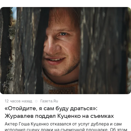
признался, что раньше судил о
12 часов назад
Газета.Ru
«Отойдите, я сам буду драться»:
Журавлев поддел Куценко на съемках
Актер Гоша Куценко отказался от услуг дублера и сам
исполнил сцену драки на съемочной площадке. Об этом