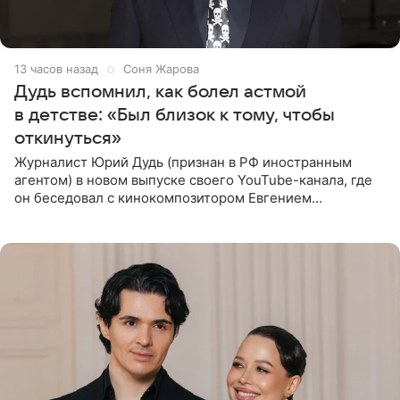
13 часов назад
Соня Жарова
Дудь вспомнил, как болел астмой
в детстве: «Был близок к тому, чтобы
откинуться»
Журналист Юрий Дудь (признан в РФ иностранным
агентом) в новом выпуске своего YouTube-канала, где
он беседовал с кинокомпозитором Евгением
Гальпериным, поделился личной историей о борьбе с
бронхиальной астмой в