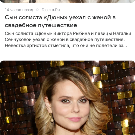
14 часов назад
Газета.Ru
Сын солиста «Дюны» уехал с женой в
свадебное путешествие
Сын солиста «Дюны» Виктора Рыбина и певицы Натальи
Сенчуковой уехал с женой в свадебное путешествие.
Невестка артистов отметила, что они не полетели за
границу, а выбрали для отдыха эко-комплекс в
Калужской