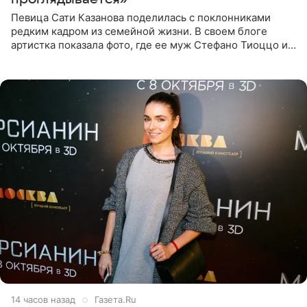
Певица Сати Казанова поделилась с поклонниками
редким кадром из семейной жизни. В своем блоге
артистка показала фото, где ее муж Стефано Тиоццо и
их маленькая дочь спят рядом. На снимке отец и
малышка лежат в
14 часов назад
Газета.Ru