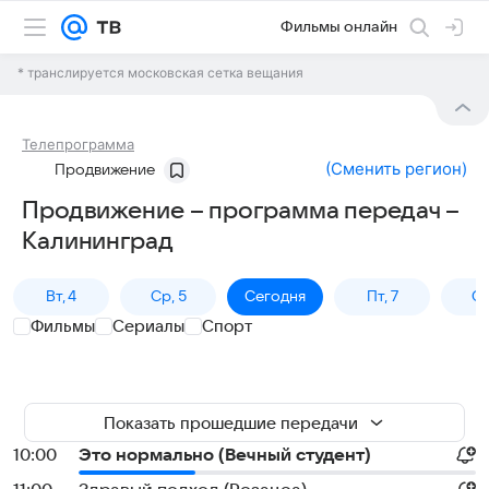
Фильмы онлайн
* транслируется московская сетка вещания
Телепрограмма
(
Сменить регион
)
Продвижение
Продвижение – программа передач –
Калининград
Вт, 4
Ср, 5
Сегодня
Пт, 7
Сб
Фильмы
Сериалы
Спорт
Показать прошедшие передачи
10:00
Это нормально (Вечный студент)