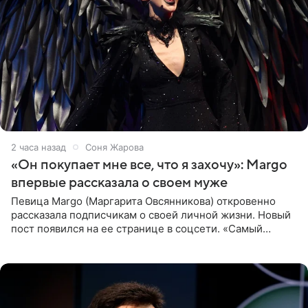
2 часа назад
Соня Жарова
«Он покупает мне все, что я захочу»: Margo
впервые рассказала о своем муже
Певица Margo (Маргарита Овсянникова) откровенно
рассказала подписчикам о своей личной жизни. Новый
пост появился на ее странице в соцсети. «Самый
лучший на свете. И да, он действительно покупает мне
все, что я