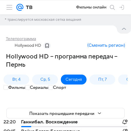
Фильмы онлайн
* транслируется московская сетка вещания
Телепрограмма
(
Сменить регион
)
Hollywood HD
Hollywood HD – программа передач –
Пермь
Вт, 4
Ср, 5
Сегодня
Пт, 7
Сб
Фильмы
Сериалы
Спорт
Показать прошедшие передачи
22:20
Ганнибал. Восхождение