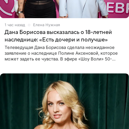
1 час назад
Елена Нужная
Дана Борисова высказалась о 18-летней
наследнице: «Есть дочери и получше»
Телеведущая Дана Борисова сделала неожиданное
заявление о наследнице Полине Аксеновой, которое
может задеть ее чувства. В эфире «Шоу Воли» 50-
летняя знаменитость откровенно призналась, что не
считает свою дочь