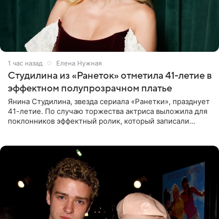
1 час назад
Елена Нужная
Студилина из «Ранеток» отметила 41-летие в
эффектном полупрозрачном платье
Янина Студилина, звезда сериала «Ранетки», празднует
41-летие. По случаю торжества актриса выложила для
поклонников эффектный ролик, который записали
прошлой ночью. В кадре артистка предстала в
вечернем