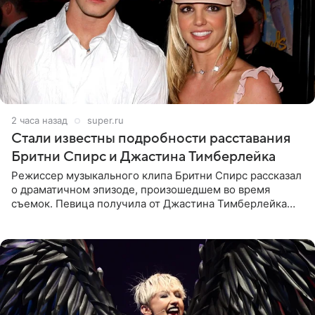
2 часа назад
super.ru
Стали известны подробности расставания
Бритни Спирс и Джастина Тимберлейка
Режиссер музыкального клипа Бритни Спирс рассказал
о драматичном эпизоде, произошедшем во время
съемок. Певица получила от Джастина Тимберлейка
сообщение о расставании прямо на площадке. По
словам постановщика,