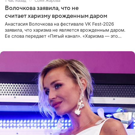
1 час назад
Соня Жарова
Волочкова заявила, что не
считает харизму врожденным даром
Анастасия Волочкова на фестивале VK Fest-2026
заявила, что харизма не является врожденным даром.
Ее слова передает «Пятый канал». «Харизма — это
отчасти все-таки приобретенное качество, а не
врожденное, потому