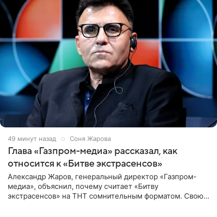
49 минут назад
Соня Жарова
Глава «Газпром-медиа» рассказал, как
относится к «Битве экстрасенсов»
Александр Жаров, генеральный директор «Газпром-
медиа», объяснил, почему считает «Битву
экстрасенсов» на ТНТ сомнительным форматом. Свою
позицию он озвучил в подкасте «Путь в топ с Олесей
Нагорной», который