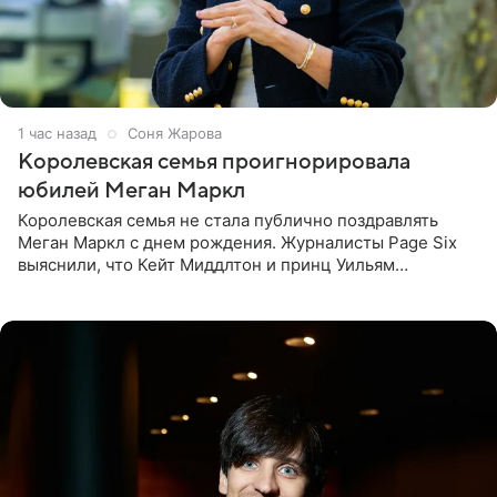
1 час назад
Соня Жарова
Королевская семья проигнорировала
юбилей Меган Маркл
Королевская семья не стала публично поздравлять
Меган Маркл с днем рождения. Журналисты Page Six
выяснили, что Кейт Миддлтон и принц Уильям
проигнорировали эту дату в своих соцсетях. По словам
экспертов,