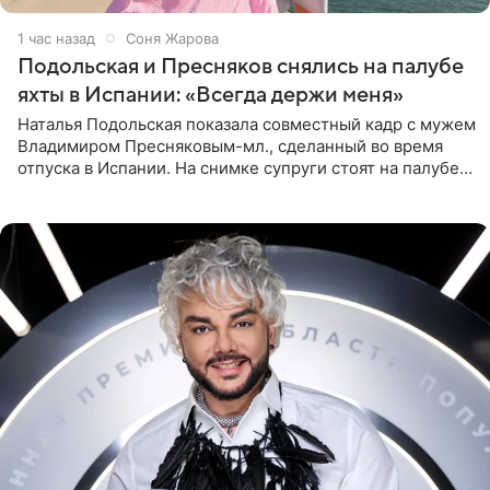
1 час назад
Соня Жарова
Подольская и Пресняков снялись на палубе
яхты в Испании: «Всегда держи меня»
Наталья Подольская показала совместный кадр с мужем
Владимиром Пресняковым-мл., сделанный во время
отпуска в Испании. На снимке супруги стоят на палубе
яхты в лучах закатного солнца. Подольская выбрала
слитный