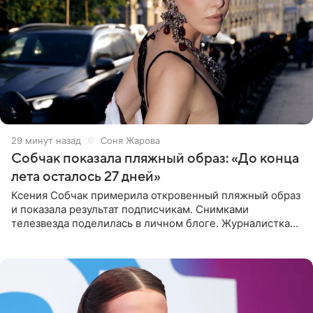
29 минут назад
Соня Жарова
Собчак показала пляжный образ: «До конца
лета осталось 27 дней»
Ксения Собчак примерила откровенный пляжный образ
и показала результат подписчикам. Снимками
телезвезда поделилась в личном блоге. Журналистка
сейчас отдыхает за рубежом. На свежем кадре Собчак
запечатлена в