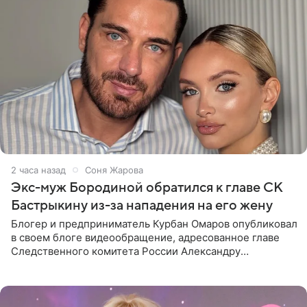
2 часа назад
Соня Жарова
Экс-муж Бородиной обратился к главе СК
Бастрыкину из-за нападения на его жену
Блогер и предприниматель Курбан Омаров опубликовал
в своем блоге видеообращение, адресованное главе
Следственного комитета России Александру
Бастрыкину. Бизнесмен рассказал, что 1 августа в
центре Москвы трое