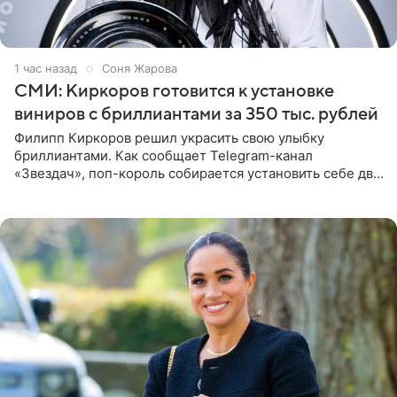
1 час назад
Соня Жарова
СМИ: Киркоров готовится к установке
виниров с бриллиантами за 350 тыс. рублей
Филипп Киркоров решил украсить свою улыбку
бриллиантами. Как сообщает Telegram-канал
«Звездач», поп-король собирается установить себе два
винира с драгоценной огранкой. Сумма, которую артист
готов выложить за